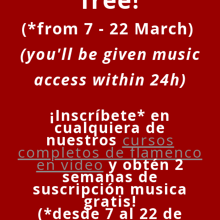
(*from 7 - 22 March)
(you'll be given music
access within 24h)
¡
Inscríbete* en
cualquiera de
nuestros
cursos
completos de flamenco
en vídeo
y obtén 2
semanas de
suscripción musica
gratis!
(*desde 7 al 22 de